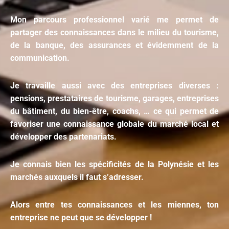
Mon parcours professionnel varié me permet de
partager des connaissances dans le milieu du tourisme,
de la banque, des assurances et évidemment de la
communication.
Je travaille aussi avec des entreprises diverses :
pensions, prestataires de tourisme, garages, entreprises
du bâtiment, du bien-être, coachs, … ce qui permet de
favoriser une connaissance globale du marché local et
développer des partenariats.
Je connais bien les spécificités de la Polynésie et les
marchés auxquels il faut s’adresser.
Alors entre tes connaissances et les miennes, ton
entreprise ne peut que se développer !