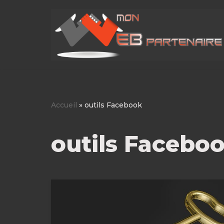
Aller
au
contenu
Accueil
»
outils Facebook
outils Facebo