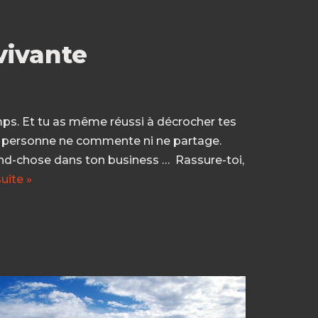
vivante
mps. Et tu as même réussi à décrocher tes
s : personne ne commente ni ne partage.
and-chose dans ton business … Rassure-toi,
suite »